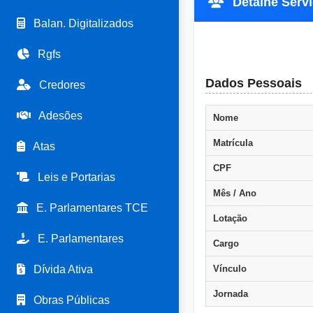
Detalhe Servi
Balan. Digitalizados
Rgfs
Dados Pessoais
Credores
Adesões
Nome
Matrícula
Atas
CPF
Leis e Portarias
Mês / Ano
E. Parlamentares TCE
Lotação
E. Parlamentares
Cargo
Dívida Ativa
Vínculo
Jornada
Obras Públicas