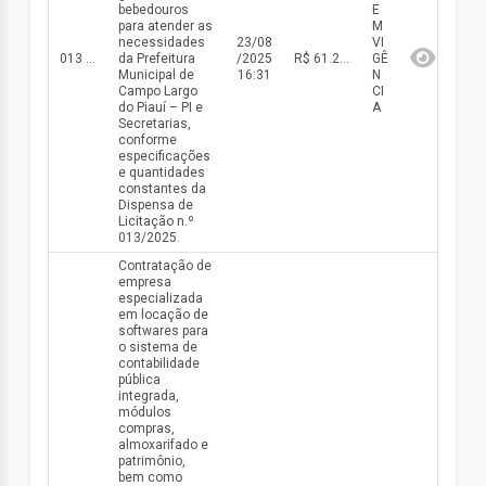
bebedouros
E
para atender as
M
necessidades
23/08
VI
013 DISP/2025
da Prefeitura
/2025
R$ 61.250,00(valor inicial) R$ 61.250,00(valor atualizado)
GÊ
Municipal de
16:31
N
Campo Largo
CI
do Piauí – PI e
A
Secretarias,
conforme
especificações
e quantidades
constantes da
Dispensa de
Licitação n.º
013/2025.
Contratação de
empresa
especializada
em locação de
softwares para
o sistema de
contabilidade
pública
integrada,
módulos
compras,
almoxarifado e
patrimônio,
bem como