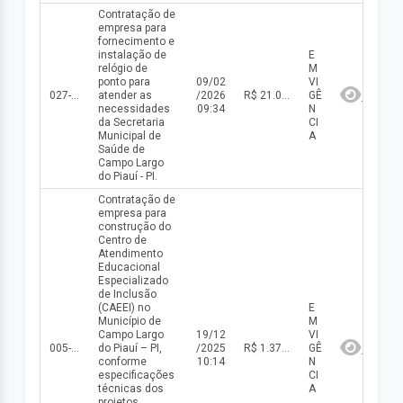
Contratação de
empresa para
fornecimento e
instalação de
E
relógio de
M
ponto para
09/02
VI
027-DISP/2025
atender as
/2026
R$ 21.000,00(valor inicial) R$ 21.000,00(valor atualizado)
GÊ
necessidades
09:34
N
da Secretaria
CI
Municipal de
A
Saúde de
Campo Largo
do Piauí - PI.
Contratação de
empresa para
construção do
Centro de
Atendimento
Educacional
Especializado
de Inclusão
(CAEEI) no
E
Município de
M
Campo Largo
19/12
VI
005-CE/2025
do Piauí – PI,
/2025
R$ 1.377.596,87(valor inicial) R$ 1.377.596,87(valor atualizado)
GÊ
conforme
10:14
N
especificações
CI
técnicas dos
A
projetos,