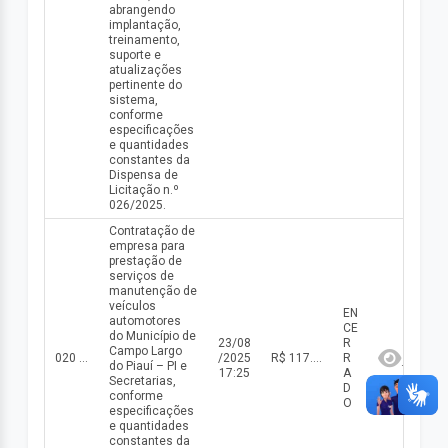
abrangendo
implantação,
treinamento,
suporte e
atualizações
pertinente do
sistema,
conforme
especificações
e quantidades
constantes da
Dispensa de
Licitação n.º
026/2025.
Contratação de
empresa para
prestação de
serviços de
manutenção de
veículos
EN
automotores
CE
do Município de
23/08
R
Campo Largo
020 DISP/2025
/2025
R$ 117.500,00(valor inicial) R$ 117.500,00(valor atualizado)
R
do Piauí – PI e
17:25
A
Secretarias,
D
conforme
O
especificações
e quantidades
constantes da