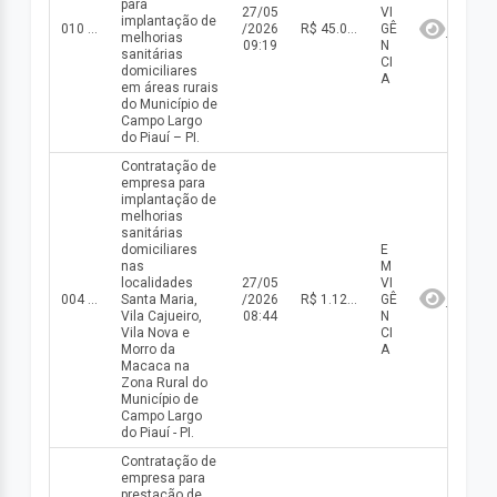
para
27/05
VI
implantação de
010 DISP/2026
/2026
R$ 45.000,00(valor inicial) R$ 45.000,00(valor atualizado)
GÊ
melhorias
09:19
N
sanitárias
CI
domiciliares
A
em áreas rurais
do Município de
Campo Largo
do Piauí – PI.
Contratação de
empresa para
implantação de
melhorias
sanitárias
domiciliares
E
nas
M
localidades
27/05
VI
004 - CE/2026
Santa Maria,
/2026
R$ 1.124.900,00(valor inicial) R$ 1.124.900,00(valor atualizado)
GÊ
Vila Cajueiro,
08:44
N
Vila Nova e
CI
Morro da
A
Macaca na
Zona Rural do
Município de
Campo Largo
do Piauí - PI.
Contratação de
empresa para
prestação de