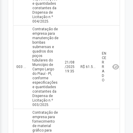
e quantidades
constantes da
Dispensa de
Licitação n.º
004/2025.
Contratação de
empresa para
manutenção de
bombas
submersas e
quadros dos
EN
poços
CE
tubulares do
21/08
R
Município de
003 DISP/2025
/2025
R$ 61.530,00(valor inicial) R$ 61.530,00(valor atualizado)
R
Campo Largo
19:35
A
do Piauí - PI,
D
conforme
O
especificações
e quantidades
constantes da
Dispensa de
Licitação n.º
003/2025.
Contratação de
empresa para
fornecimento
de material
gráfico para