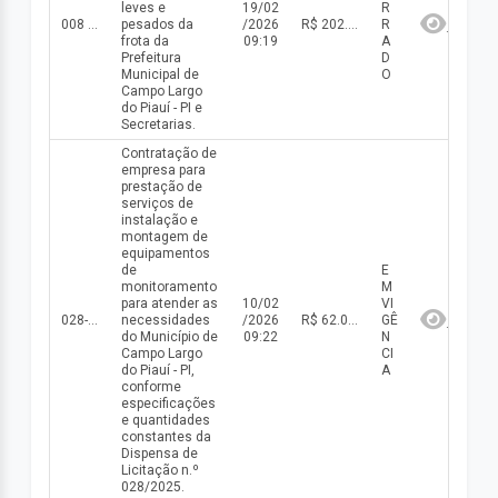
leves e
19/02
R
008 C/2026
pesados da
/2026
R$ 202.944,73(valor inicial) R$ 202.944,73(valor atualizado)
R
frota da
09:19
A
Prefeitura
D
Municipal de
O
Campo Largo
do Piauí - PI e
Secretarias.
Contratação de
empresa para
prestação de
serviços de
instalação e
montagem de
equipamentos
de
E
monitoramento
M
para atender as
10/02
VI
028-DISP/2025
necessidades
/2026
R$ 62.072,00(valor inicial) R$ 62.072,00(valor atualizado)
GÊ
do Município de
09:22
N
Campo Largo
CI
do Piauí - PI,
A
conforme
especificações
e quantidades
constantes da
Dispensa de
Licitação n.º
028/2025.