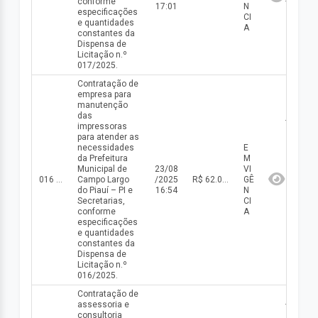
conforme
17:01
N
especificações
CI
e quantidades
A
constantes da
Dispensa de
Licitação n.º
017/2025.
Contratação de
empresa para
manutenção
das
impressoras
para atender as
necessidades
E
da Prefeitura
M
Municipal de
23/08
VI
016 DISP/2025
Campo Largo
/2025
R$ 62.000,00(valor inicial) R$ 62.000,00(valor atualizado)
GÊ
do Piauí – PI e
16:54
N
Secretarias,
CI
conforme
A
especificações
e quantidades
constantes da
Dispensa de
Licitação n.º
016/2025.
Contratação de
assessoria e
consultoria