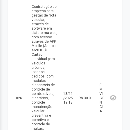
Contratação de
empresa para
gestão de frota
veicular,
através de
software em
plataforma web,
com acesso
através de APP
Mobile (Android
e/ou IOS),
Cartão
Individual para
veículos
próprios,
locados,
cedidos, com
módulos
disponíveis de
E
controle de
M
combustíveis,
13/11
VI
026 DISP/2025
itinerários,
/2025
R$ 30.000,00(valor inicial) R$ 30.000,00(valor atualizado)
GÊ
controle
19:13
N
manutenção
CI
veicular
A
preventiva e
corretiva e
controle de
multas,