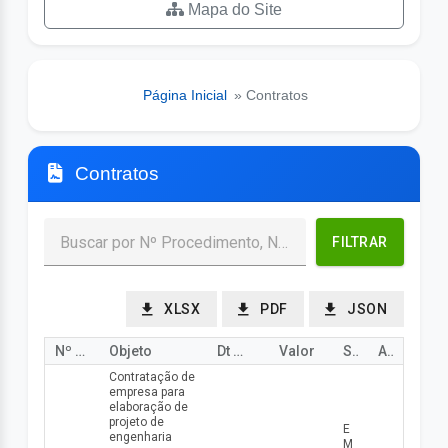
Mapa do Site
Página Inicial
» Contratos
Contratos
FILTRAR
XLSX
PDF
JSON
Nº Procedimento
Objeto
Dt Abert/Julg
Valor
Status
Ação
Contratação de
empresa para
elaboração de
projeto de
E
engenharia
M