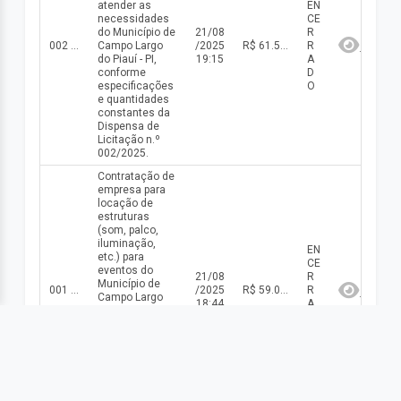
atender as
EN
necessidades
CE
do Município de
21/08
R
002 DISP/2025
Campo Largo
/2025
R$ 61.540,00(valor inicial) R$ 61.540,00(valor atualizado)
R
do Piauí - PI,
19:15
A
conforme
D
especificações
O
e quantidades
constantes da
Dispensa de
Licitação n.º
002/2025.
Contratação de
empresa para
locação de
estruturas
(som, palco,
iluminação,
EN
etc.) para
CE
eventos do
21/08
R
Município de
001 DISP/2025
/2025
R$ 59.000,00(valor inicial) R$ 59.000,00(valor atualizado)
R
Campo Largo
18:44
A
do Piauí - PI,
D
conforme
O
especificações
e quantidades
constantes da
Dispensa de
Licitação n.º