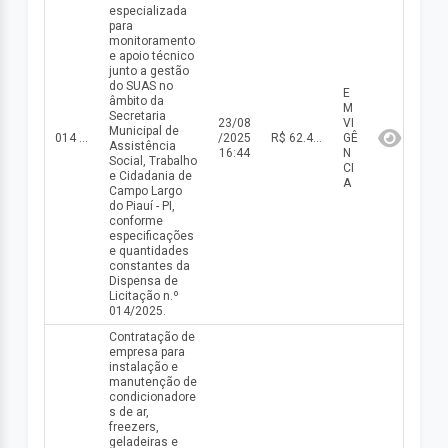
especializada
para
monitoramento
e apoio técnico
junto a gestão
do SUAS no
E
âmbito da
M
Secretaria
23/08
VI
Municipal de
014 DISP/2025
/2025
R$ 62.400,00(valor inicial) R$ 62.400,00(valor atualizado)
GÊ
Assistência
16:44
N
Social, Trabalho
CI
e Cidadania de
A
Campo Largo
do Piauí - PI,
conforme
especificações
e quantidades
constantes da
Dispensa de
Licitação n.º
014/2025.
Contratação de
empresa para
instalação e
manutenção de
condicionadore
s de ar,
freezers,
geladeiras e