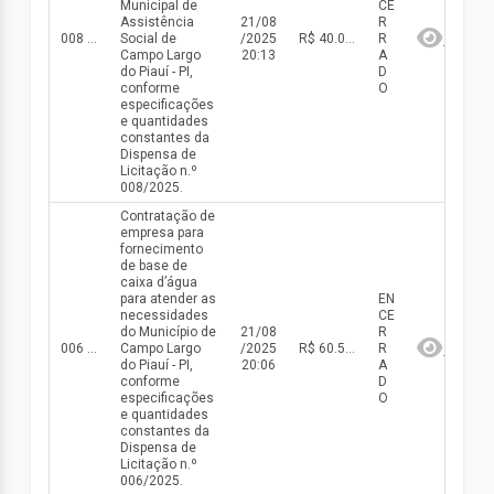
Municipal de
CE
Assistência
21/08
R
008 DISP/2025
Social de
/2025
R$ 40.018,00(valor inicial) R$ 40.018,00(valor atualizado)
R
Campo Largo
20:13
A
do Piauí - PI,
D
conforme
O
especificações
e quantidades
constantes da
Dispensa de
Licitação n.º
008/2025.
Contratação de
empresa para
fornecimento
de base de
caixa d’água
para atender as
EN
necessidades
CE
do Município de
21/08
R
006 DISP/2025
Campo Largo
/2025
R$ 60.500,00(valor inicial) R$ 60.500,00(valor atualizado)
R
do Piauí - PI,
20:06
A
conforme
D
especificações
O
e quantidades
constantes da
Dispensa de
Licitação n.º
006/2025.