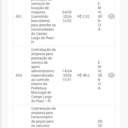
serviços de
E
locação de
M
màquina
04/05
VI
001/2026
(caminhão
/2026
R$ 2.026.580,00(valor inicial) R$ 2.026.580,00(valor atualizado)
GÊ
basculante)
16:03
N
para atender as
CI
necessidades
A
de Campo
Largo do Piauí -
PI.
Contratação de
empresa para
prestação de
serviço de
E
apoio
M
administrativo
14/04
VI
004/2026
especializado
/2026
R$ 48.000,00(valor inicial) R$ 48.000,00(valor atualizado)
GÊ
ao controle
10:31
N
interno da
CI
Prefeitura
A
Municipal de
Campo Largo
do Piauí – PI.
Contratação de
empresa para
fornecimento
de peças para
EN
os veículos
CE