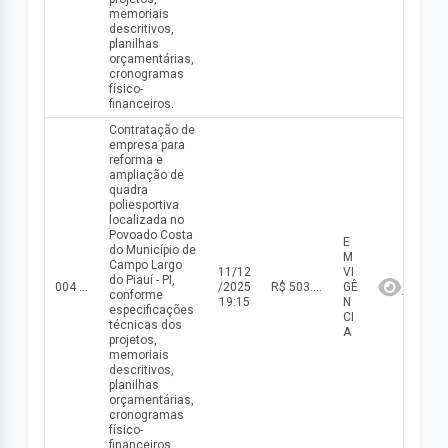
memoriais
descritivos,
planilhas
orçamentárias,
cronogramas
físico-
financeiros.
Contratação de
empresa para
reforma e
ampliação de
quadra
poliesportiva
localizada no
Povoado Costa
E
do Município de
M
Campo Largo
11/12
VI
do Piauí - PI,
004 - CE/2025
/2025
R$ 503.861,60(valor inicial) R$ 503.861,60(valor atualizado)
GÊ
conforme
19:15
N
especificações
CI
técnicas dos
A
projetos,
memoriais
descritivos,
planilhas
orçamentárias,
cronogramas
físico-
financeiros.