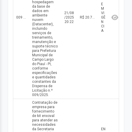
hospedagem
E
da base de
M
dados em
21/08
VI
ambiente
009 DISP/2025
/2025
R$ 20.760,00(valor inicial) R$ 20.760,00(valor atualizado)
GÊ
nuvem
20:22
N
(Datacenter),
CI
incluindo
A
serviços de
treinamento,
manutenção e
suporte técnico
para Prefeitura
Municipal de
Campo Largo
do Piauí - PI,
conforme
especificações
e quantidades
constantes da
Dispensa de
Licitação n.º
009/2025.
Contratação de
empresa para
fornecimento
de kit enxoval
para atender as
necessidades
da Secretaria
EN