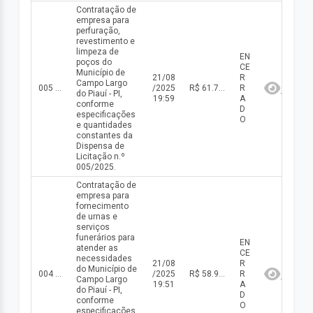
Contratação de
empresa para
perfuração,
revestimento e
limpeza de
EN
poços do
CE
Município de
21/08
R
Campo Largo
005 DISP/2025
/2025
R$ 61.700,00(valor inicial) R$ 61.700,00(valor atualizado)
R
do Piauí - PI,
19:59
A
conforme
D
especificações
O
e quantidades
constantes da
Dispensa de
Licitação n.º
005/2025.
Contratação de
empresa para
fornecimento
de urnas e
serviços
funerários para
EN
atender as
CE
necessidades
21/08
R
do Município de
004 DISP/2025
/2025
R$ 58.965,30(valor inicial) R$ 58.965,30(valor atualizado)
R
Campo Largo
19:51
A
do Piauí - PI,
D
conforme
O
especificações