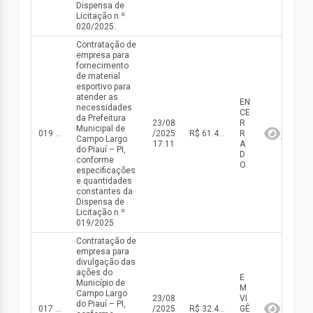
Dispensa de
Licitação n.º
020/2025.
Contratação de
empresa para
fornecimento
de material
esportivo para
atender as
EN
necessidades
CE
da Prefeitura
23/08
R
Municipal de
019 DISP/2025
/2025
R$ 61.470,09(valor inicial) R$ 61.470,09(valor atualizado)
R
Campo Largo
17:11
A
do Piauí – PI,
D
conforme
O
especificações
e quantidades
constantes da
Dispensa de
Licitação n.º
019/2025.
Contratação de
empresa para
divulgação das
ações do
E
Município de
M
Campo Largo
23/08
VI
do Piauí – PI,
017 DISP/2025
/2025
R$ 32.400,00(valor inicial) R$ 32.400,00(valor atualizado)
GÊ