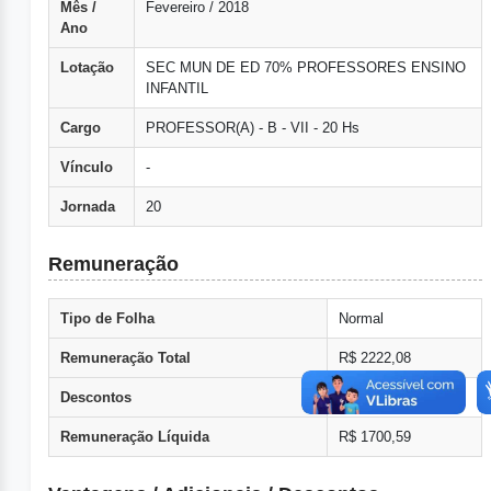
Mês /
Fevereiro / 2018
Ano
Lotação
SEC MUN DE ED 70% PROFESSORES ENSINO
INFANTIL
Cargo
PROFESSOR(A) - B - VII - 20 Hs
Vínculo
-
Jornada
20
Remuneração
Tipo de Folha
Normal
Remuneração Total
R$ 2222,08
Descontos
R$ 521,49
Remuneração Líquida
R$ 1700,59