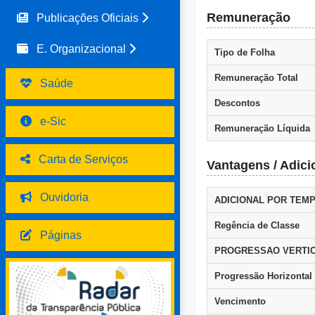
Remuneração
Publicações Oficiais
E. Organizacional
Tipo de Folha
Remuneração Total
Saúde
Descontos
e-Sic
Remuneração Líquida
Carta de Serviços
Vantagens / Adici
Ouvidoria
ADICIONAL POR TEM
Regência de Classe
Páginas
PROGRESSAO VERTI
Progressão Horizontal
Vencimento