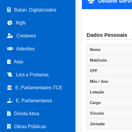
Detalhe Servi
Balan. Digitalizados
Rgfs
Dados Pessoais
Credores
Adesões
Nome
Matrícula
Atas
CPF
Leis e Portarias
Mês / Ano
E. Parlamentares TCE
Lotação
E. Parlamentares
Cargo
Dívida Ativa
Vínculo
Jornada
Obras Públicas