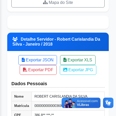
Mapa do Site
Detalhe Servidor - Robert Carislandia Da
Silva - Janeiro / 2018
Exportar JSON
Exportar XLS
Exportar PDF
Exportar JPG
Dados Pessoais
Nome
ROBERT CARISLANDIA DA SILVA
Matrícula
000000000000369
CPF
386.8**.***-**