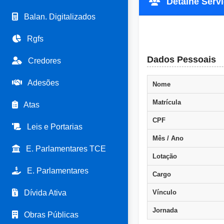
Detalhe Servi
Balan. Digitalizados
Rgfs
Dados Pessoais
Credores
Adesões
Nome
Matrícula
Atas
CPF
Leis e Portarias
Mês / Ano
E. Parlamentares TCE
Lotação
E. Parlamentares
Cargo
Dívida Ativa
Vínculo
Jornada
Obras Públicas