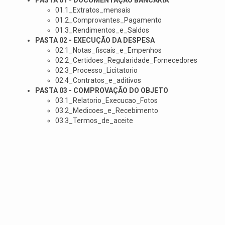
PASTA 01 - DOCUMENTAÇÃO BANCÁRIA
01.1_Extratos_mensais
01.2_Comprovantes_Pagamento
01.3_Rendimentos_e_Saldos
PASTA 02 - EXECUÇÃO DA DESPESA
02.1_Notas_fiscais_e_Empenhos
02.2_Certidoes_Regularidade_Fornecedores
02.3_Processo_Licitatorio
02.4_Contratos_e_aditivos
PASTA 03 - COMPROVAÇÃO DO OBJETO
03.1_Relatorio_Execucao_Fotos
03.2_Medicoes_e_Recebimento
03.3_Termos_de_aceite