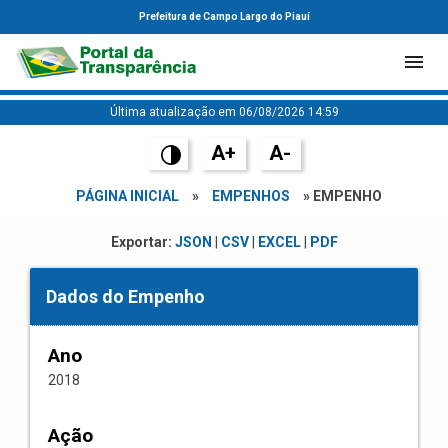
Prefeitura de Campo Largo do Piauí
Última atualização em 06/08/2026 14:59
A+
A-
PÁGINA INICIAL
»
EMPENHOS
» EMPENHO
Exportar:
JSON
|
CSV
|
EXCEL
|
PDF
Dados do Empenho
Ano
2018
Ação