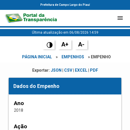
Prefeitura de Campo Largo do Piauí
Última atualização em 06/08/2026 14:59
A+
A-
PÁGINA INICIAL
»
EMPENHOS
» EMPENHO
Exportar:
JSON
|
CSV
|
EXCEL
|
PDF
Dados do Empenho
Ano
2018
Ação