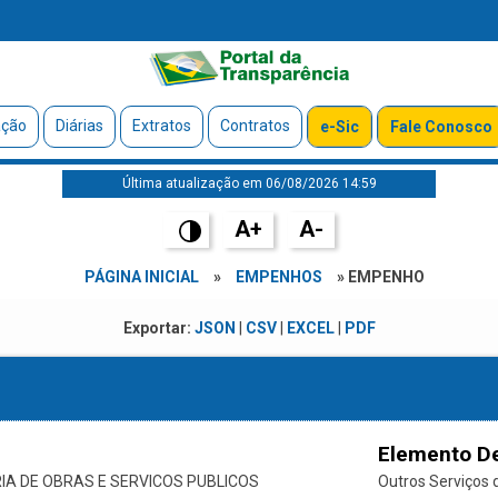
ação
Diárias
Extratos
Contratos
e-Sic
Fale Conosco
Última atualização em 06/08/2026 14:59
A+
A-
PÁGINA INICIAL
»
EMPENHOS
» EMPENHO
Exportar:
JSON
|
CSV
|
EXCEL
|
PDF
Elemento D
IA DE OBRAS E SERVICOS PUBLICOS
Outros Serviços d