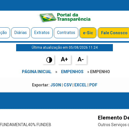
ação
Diárias
Extratos
Contratos
e-Sic
Fale Conosco
Última atualização em 05/08/2026 11:24
A+
A-
PÁGINA INICIAL
»
EMPENHOS
» EMPENHO
Exportar:
JSON
|
CSV
|
EXCEL
|
PDF
Elemento D
O FUNDAMENTAL40% FUNDEB
Outros Serviços d