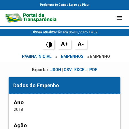
Prefeitura de Campo Largo do Piauí
Última atualização em 06/08/2026 14:59
A+
A-
PÁGINA INICIAL
»
EMPENHOS
» EMPENHO
Exportar:
JSON
|
CSV
|
EXCEL
|
PDF
Dados do Empenho
Ano
2018
Ação