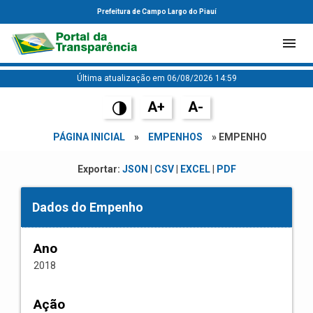
Prefeitura de Campo Largo do Piauí
Última atualização em 06/08/2026 14:59
A+
A-
PÁGINA INICIAL
»
EMPENHOS
» EMPENHO
Exportar:
JSON
|
CSV
|
EXCEL
|
PDF
Dados do Empenho
Ano
2018
Ação