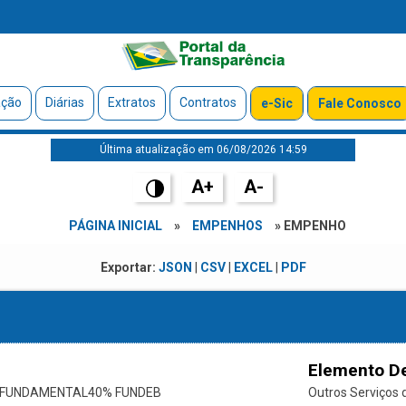
ação
Diárias
Extratos
Contratos
e-Sic
Fale Conosco
Última atualização em 06/08/2026 14:59
A+
A-
PÁGINA INICIAL
»
EMPENHOS
» EMPENHO
Exportar:
JSON
|
CSV
|
EXCEL
|
PDF
Elemento D
O FUNDAMENTAL40% FUNDEB
Outros Serviços d