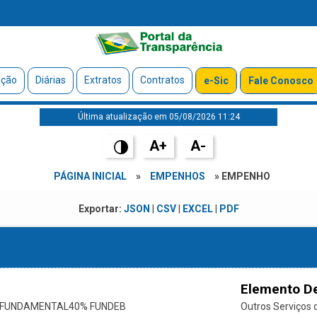
ação
Diárias
Extratos
Contratos
e-Sic
Fale Conosco
Última atualização em 05/08/2026 11:24
A+
A-
PÁGINA INICIAL
»
EMPENHOS
» EMPENHO
Exportar:
JSON
|
CSV
|
EXCEL
|
PDF
Elemento D
O FUNDAMENTAL40% FUNDEB
Outros Serviços d