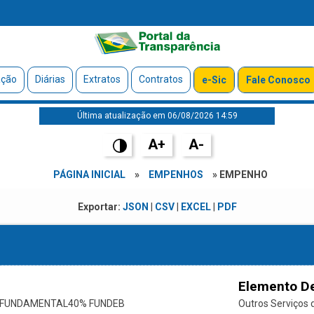
ação
Diárias
Extratos
Contratos
e-Sic
Fale Conosco
Última atualização em 06/08/2026 14:59
A+
A-
PÁGINA INICIAL
»
EMPENHOS
» EMPENHO
Exportar:
JSON
|
CSV
|
EXCEL
|
PDF
Elemento D
O FUNDAMENTAL40% FUNDEB
Outros Serviços d