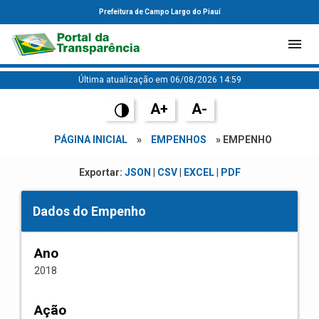
Prefeitura de Campo Largo do Piauí
Última atualização em 06/08/2026 14:59
A+
A-
PÁGINA INICIAL
»
EMPENHOS
» EMPENHO
Exportar:
JSON
|
CSV
|
EXCEL
|
PDF
Dados do Empenho
Ano
2018
Ação