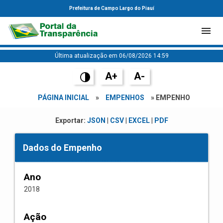
Prefeitura de Campo Largo do Piauí
Última atualização em 06/08/2026 14:59
A+
A-
PÁGINA INICIAL
»
EMPENHOS
» EMPENHO
Exportar:
JSON
|
CSV
|
EXCEL
|
PDF
Dados do Empenho
Ano
2018
Ação