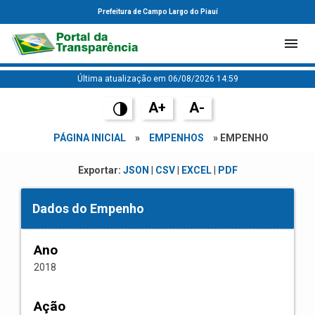
Prefeitura de Campo Largo do Piauí
Última atualização em 06/08/2026 14:59
A+
A-
PÁGINA INICIAL
»
EMPENHOS
» EMPENHO
Exportar:
JSON
|
CSV
|
EXCEL
|
PDF
Dados do Empenho
Ano
2018
Ação