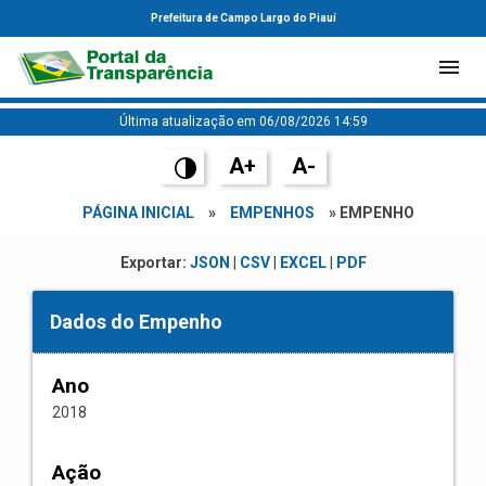
Prefeitura de Campo Largo do Piauí
Última atualização em 06/08/2026 14:59
A+
A-
PÁGINA INICIAL
»
EMPENHOS
» EMPENHO
Exportar:
JSON
|
CSV
|
EXCEL
|
PDF
Dados do Empenho
Ano
2018
Ação