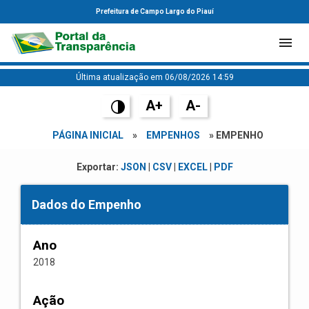
Prefeitura de Campo Largo do Piauí
Última atualização em 06/08/2026 14:59
A+
A-
PÁGINA INICIAL
»
EMPENHOS
» EMPENHO
Exportar:
JSON
|
CSV
|
EXCEL
|
PDF
Dados do Empenho
Ano
2018
Ação