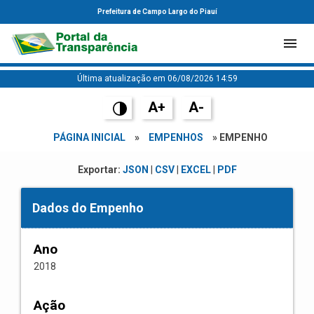
Prefeitura de Campo Largo do Piauí
Última atualização em 06/08/2026 14:59
A+
A-
PÁGINA INICIAL
»
EMPENHOS
» EMPENHO
Exportar:
JSON
|
CSV
|
EXCEL
|
PDF
Dados do Empenho
Ano
2018
Ação