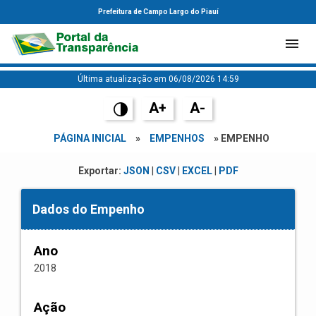
Prefeitura de Campo Largo do Piauí
Última atualização em 06/08/2026 14:59
A+
A-
PÁGINA INICIAL
»
EMPENHOS
» EMPENHO
Exportar:
JSON
|
CSV
|
EXCEL
|
PDF
Dados do Empenho
Ano
2018
Ação