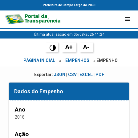
Prefeitura de Campo Largo do Piauí
Última atualização em 05/08/2026 11:24
A+
A-
PÁGINA INICIAL
»
EMPENHOS
» EMPENHO
Exportar:
JSON
|
CSV
|
EXCEL
|
PDF
Dados do Empenho
Ano
2018
Ação