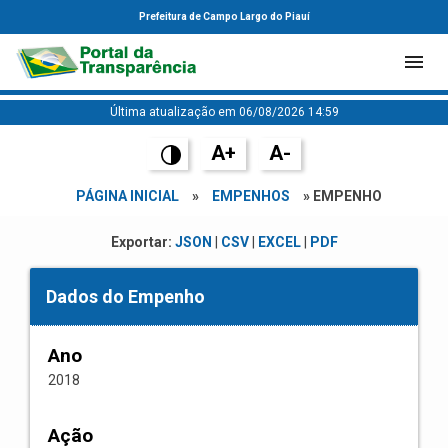
Prefeitura de Campo Largo do Piauí
Última atualização em 06/08/2026 14:59
A+
A-
PÁGINA INICIAL
»
EMPENHOS
» EMPENHO
Exportar:
JSON
|
CSV
|
EXCEL
|
PDF
Dados do Empenho
Ano
2018
Ação