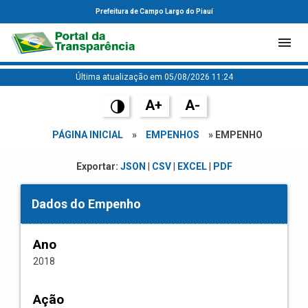
Prefeitura de Campo Largo do Piauí
Última atualização em 05/08/2026 11:24
A+
A-
PÁGINA INICIAL
»
EMPENHOS
» EMPENHO
Exportar:
JSON
|
CSV
|
EXCEL
|
PDF
Dados do Empenho
Ano
2018
Ação