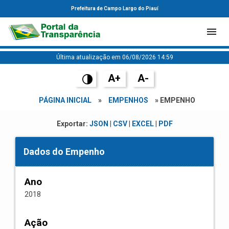
Prefeitura de Campo Largo do Piauí
Última atualização em 06/08/2026 14:59
A+
A-
PÁGINA INICIAL
»
EMPENHOS
» EMPENHO
Exportar:
JSON
|
CSV
|
EXCEL
|
PDF
Dados do Empenho
Ano
2018
Ação