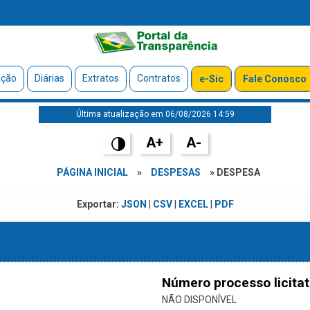
ação
Diárias
Extratos
Contratos
e-Sic
Fale Conosco
Última atualização em 06/08/2026 14:59
A+
A-
PÁGINA INICIAL
»
DESPESAS
» DESPESA
Exportar:
JSON
|
CSV
|
EXCEL
|
PDF
Número processo licitat
NÃO DISPONÍVEL