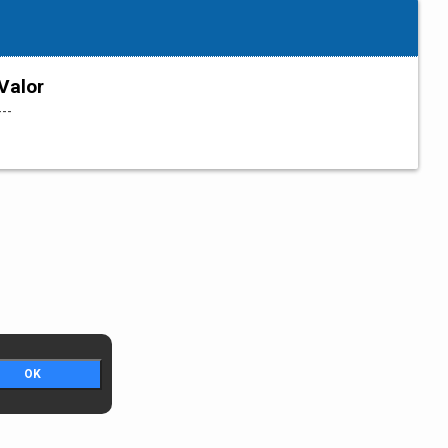
Valor
---
OK