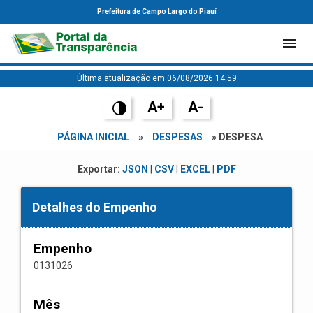
Prefeitura de Campo Largo do Piauí
Última atualização em 06/08/2026 14:59
A+
A-
PÁGINA INICIAL
»
DESPESAS
» DESPESA
Exportar:
JSON
|
CSV
|
EXCEL
|
PDF
Detalhes do Empenho
Empenho
0131026
Mês