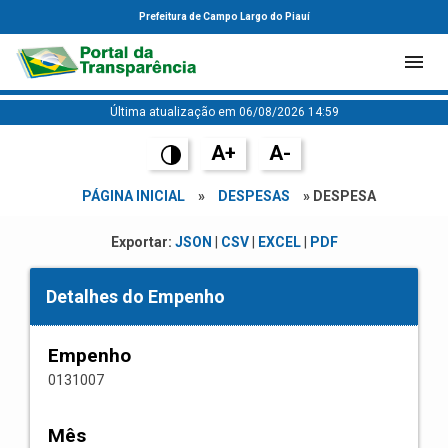
Prefeitura de Campo Largo do Piauí
Última atualização em 06/08/2026 14:59
A+
A-
PÁGINA INICIAL
»
DESPESAS
» DESPESA
Exportar:
JSON
|
CSV
|
EXCEL
|
PDF
Detalhes do Empenho
Empenho
0131007
Mês