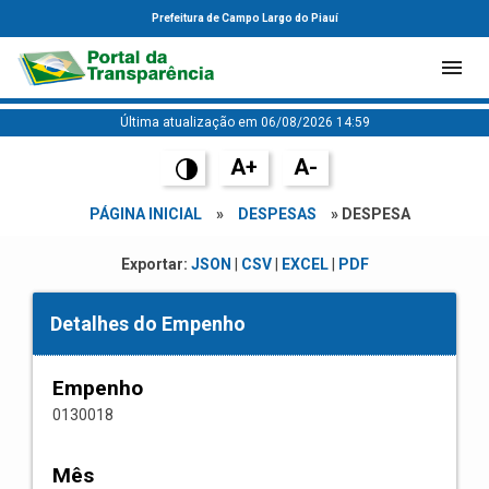
Prefeitura de Campo Largo do Piauí
Última atualização em 06/08/2026 14:59
A+
A-
PÁGINA INICIAL
»
DESPESAS
» DESPESA
Exportar:
JSON
|
CSV
|
EXCEL
|
PDF
Detalhes do Empenho
Empenho
0130018
Mês