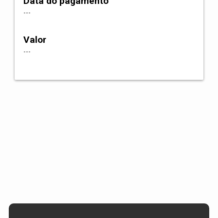
Data do pagamento
---
Valor
---