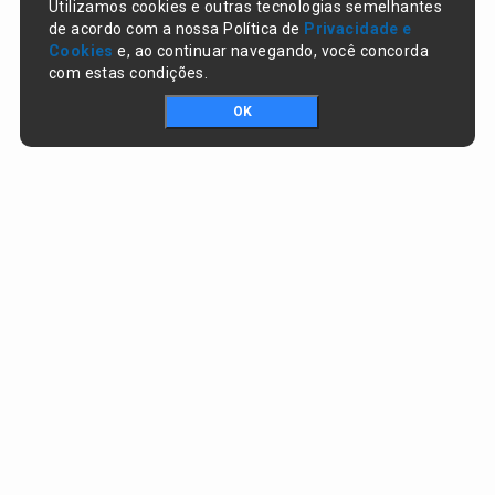
Utilizamos cookies e outras tecnologias semelhantes
de acordo com a nossa Política de
Privacidade e
Cookies
e, ao continuar navegando, você concorda
com estas condições.
OK
Portal da transparência © Copyright. Todos os direitos reservados
Prefeitura de Campo Largo do Piauí / PI