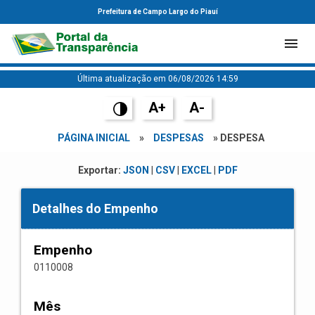
Prefeitura de Campo Largo do Piauí
Última atualização em 06/08/2026 14:59
A+
A-
PÁGINA INICIAL
»
DESPESAS
» DESPESA
Exportar:
JSON
|
CSV
|
EXCEL
|
PDF
Detalhes do Empenho
Empenho
0110008
Mês