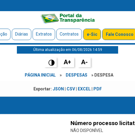
ação
Diárias
Extratos
Contratos
e-Sic
Fale Conosco
Última atualização em 06/08/2026 14:59
A+
A-
PÁGINA INICIAL
»
DESPESAS
» DESPESA
Exportar:
JSON
|
CSV
|
EXCEL
|
PDF
Número processo licitat
NÃO DISPONÍVEL