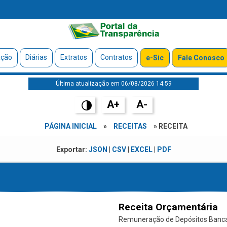
ação
Diárias
Extratos
Contratos
e-Sic
Fale Conosco
Última atualização em 06/08/2026 14:59
A+
A-
PÁGINA INICIAL
»
RECEITAS
» RECEITA
Exportar:
JSON
|
CSV
|
EXCEL
|
PDF
Receita Orçamentária
Remuneração de Depósitos Bancári