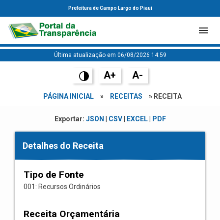
Prefeitura de Campo Largo do Piauí
Última atualização em 06/08/2026 14:59
A+
A-
PÁGINA INICIAL
»
RECEITAS
» RECEITA
Exportar:
JSON
|
CSV
|
EXCEL
|
PDF
Detalhes do Receita
Tipo de Fonte
001: Recursos Ordinários
Receita Orçamentária