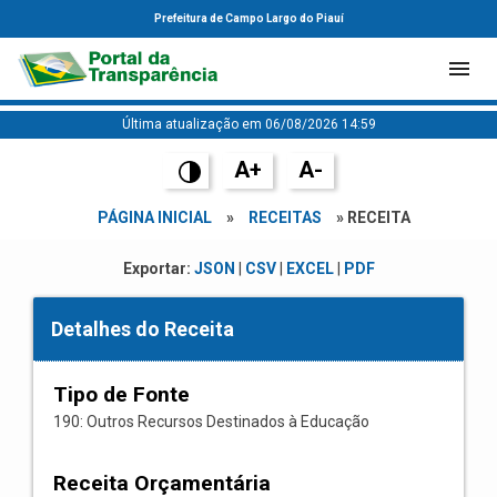
Prefeitura de Campo Largo do Piauí
Última atualização em 06/08/2026 14:59
A+
A-
PÁGINA INICIAL
»
RECEITAS
» RECEITA
Exportar:
JSON
|
CSV
|
EXCEL
|
PDF
Detalhes do Receita
Tipo de Fonte
190: Outros Recursos Destinados à Educação
Receita Orçamentária