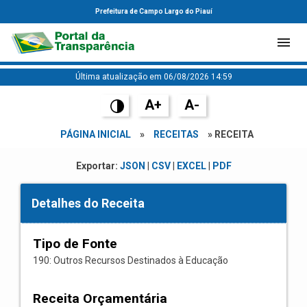
Prefeitura de Campo Largo do Piauí
Última atualização em 06/08/2026 14:59
A+
A-
PÁGINA INICIAL
»
RECEITAS
» RECEITA
Exportar:
JSON
|
CSV
|
EXCEL
|
PDF
Detalhes do Receita
Tipo de Fonte
190: Outros Recursos Destinados à Educação
Receita Orçamentária