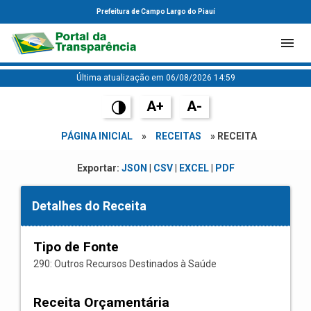
Prefeitura de Campo Largo do Piauí
Última atualização em 06/08/2026 14:59
A+
A-
PÁGINA INICIAL
»
RECEITAS
» RECEITA
Exportar:
JSON
|
CSV
|
EXCEL
|
PDF
Detalhes do Receita
Tipo de Fonte
290: Outros Recursos Destinados à Saúde
Receita Orçamentária