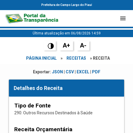
Prefeitura de Campo Largo do Piauí
Última atualização em 06/08/2026 14:59
A+
A-
PÁGINA INICIAL
»
RECEITAS
» RECEITA
Exportar:
JSON
|
CSV
|
EXCEL
|
PDF
Detalhes do Receita
Tipo de Fonte
290: Outros Recursos Destinados à Saúde
Receita Orçamentária