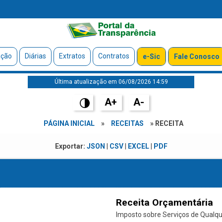
ação
Diárias
Extratos
Contratos
e-Sic
Fale Conosco
Última atualização em 06/08/2026 14:59
A+
A-
PÁGINA INICIAL
»
RECEITAS
» RECEITA
Exportar:
JSON
|
CSV
|
EXCEL
|
PDF
Receita Orçamentária
Imposto sobre Serviços de Qualque