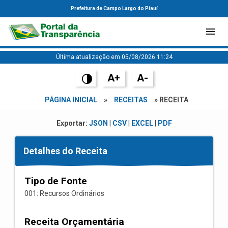
Prefeitura de Campo Largo do Piauí
Última atualização em 05/08/2026 11:24
A+
A-
PÁGINA INICIAL
»
RECEITAS
» RECEITA
Exportar:
JSON
|
CSV
|
EXCEL
|
PDF
Detalhes do Receita
Tipo de Fonte
001: Recursos Ordinários
Receita Orçamentária