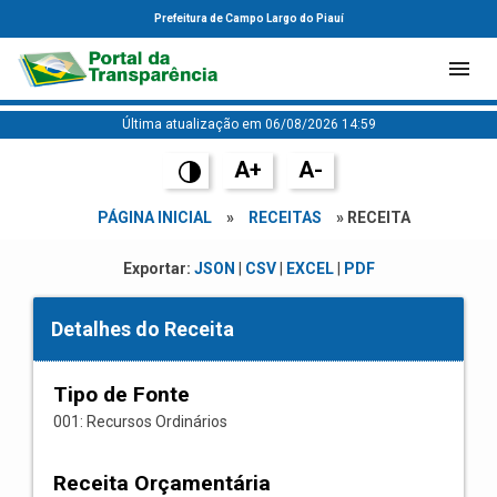
Prefeitura de Campo Largo do Piauí
Última atualização em 06/08/2026 14:59
A+
A-
PÁGINA INICIAL
»
RECEITAS
» RECEITA
Exportar:
JSON
|
CSV
|
EXCEL
|
PDF
Detalhes do Receita
Tipo de Fonte
001: Recursos Ordinários
Receita Orçamentária