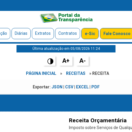
ação
Diárias
Extratos
Contratos
e-Sic
Fale Conosco
Última atualização em 05/08/2026 11:24
A+
A-
PÁGINA INICIAL
»
RECEITAS
» RECEITA
Exportar:
JSON
|
CSV
|
EXCEL
|
PDF
Receita Orçamentária
Imposto sobre Serviços de Qualque