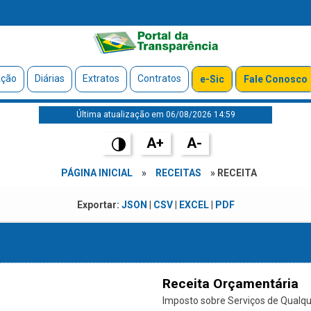
ação
Diárias
Extratos
Contratos
e-Sic
Fale Conosco
Última atualização em 06/08/2026 14:59
A+
A-
PÁGINA INICIAL
»
RECEITAS
» RECEITA
Exportar:
JSON
|
CSV
|
EXCEL
|
PDF
Receita Orçamentária
Imposto sobre Serviços de Qualque