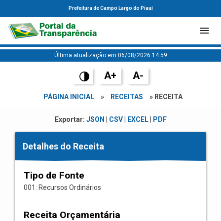
Prefeitura de Campo Largo do Piauí
Última atualização em 06/08/2026 14:59
A+
A-
PÁGINA INICIAL
»
RECEITAS
» RECEITA
Exportar:
JSON
|
CSV
|
EXCEL
|
PDF
Detalhes do Receita
Tipo de Fonte
001: Recursos Ordinários
Receita Orçamentária