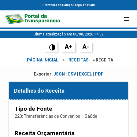
Prefeitura de Campo Largo do Piauí
Última atualização em 06/08/2026 14:59
A+
A-
PÁGINA INICIAL
»
RECEITAS
» RECEITA
Exportar:
JSON
|
CSV
|
EXCEL
|
PDF
Detalhes do Receita
Tipo de Fonte
220: Transferências de Convênios – Saúde
Receita Orçamentária