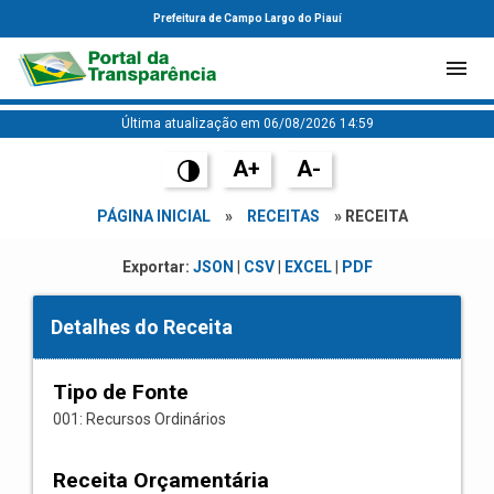
Prefeitura de Campo Largo do Piauí
Última atualização em 06/08/2026 14:59
A+
A-
PÁGINA INICIAL
»
RECEITAS
» RECEITA
Exportar:
JSON
|
CSV
|
EXCEL
|
PDF
Detalhes do Receita
Tipo de Fonte
001: Recursos Ordinários
Receita Orçamentária