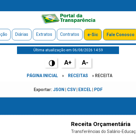
ação
Diárias
Extratos
Contratos
e-Sic
Fale Conosco
Última atualização em 06/08/2026 14:59
A+
A-
PÁGINA INICIAL
»
RECEITAS
» RECEITA
Exportar:
JSON
|
CSV
|
EXCEL
|
PDF
Receita Orçamentária
Transferências do Salário-Educaçã