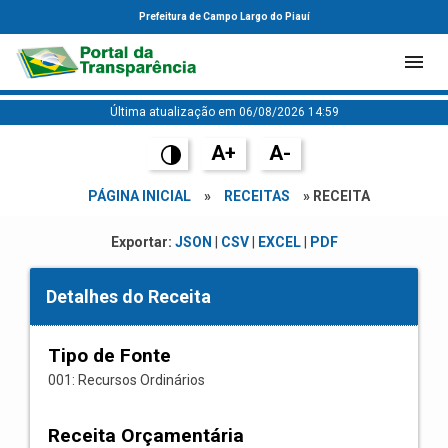
Prefeitura de Campo Largo do Piauí
Última atualização em 06/08/2026 14:59
A+
A-
PÁGINA INICIAL
»
RECEITAS
» RECEITA
Exportar:
JSON
|
CSV
|
EXCEL
|
PDF
Detalhes do Receita
Tipo de Fonte
001: Recursos Ordinários
Receita Orçamentária