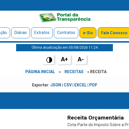
ação
Diárias
Extratos
Contratos
e-Sic
Fale Conosco
Última atualização em 05/08/2026 11:24
A+
A-
PÁGINA INICIAL
»
RECEITAS
» RECEITA
Exportar:
JSON
|
CSV
|
EXCEL
|
PDF
Receita Orçamentária
Cota-Parte do Imposto Sobre a Prop